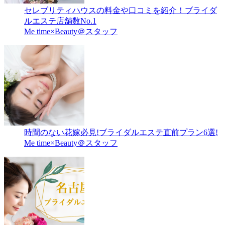
セレブリティハウスの料金や口コミを紹介！ブライダ
ルエステ店舗数No.1
Me time×Beauty＠スタッフ
時間のない花嫁必見!ブライダルエステ直前プラン6選!
Me time×Beauty＠スタッフ