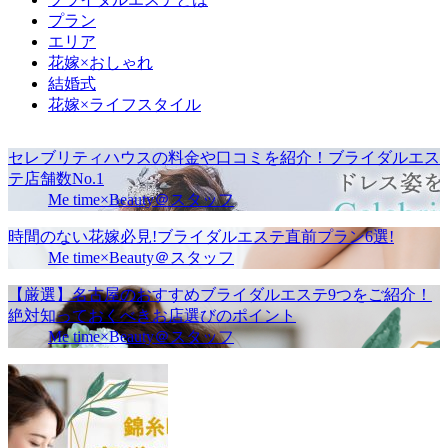
プラン
エリア
花嫁×おしゃれ
結婚式
花嫁×ライフスタイル
セレブリティハウスの料金や口コミを紹介！ブライダルエス
テ店舗数No.1
Me time×Beauty＠スタッフ
時間のない花嫁必見!ブライダルエステ直前プラン6選!
Me time×Beauty＠スタッフ
【厳選】名古屋のおすすめブライダルエステ9つをご紹介！
絶対知っておくべきお店選びのポイント
Me time×Beauty＠スタッフ