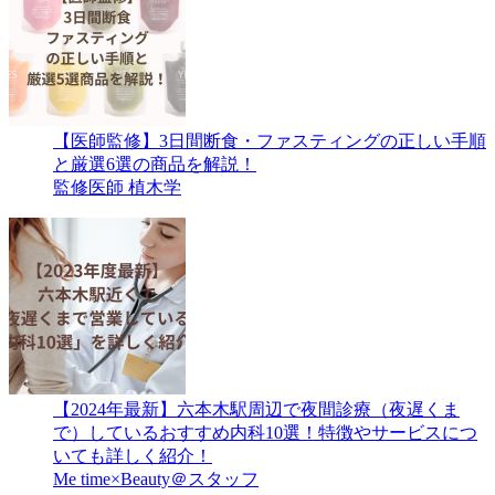
【医師監修】3日間断食・ファスティングの正しい手順
と厳選6選の商品を解説！
監修医師 植木学
【2024年最新】六本木駅周辺で夜間診療（夜遅くま
で）しているおすすめ内科10選！特徴やサービスにつ
いても詳しく紹介！
Me time×Beauty＠スタッフ