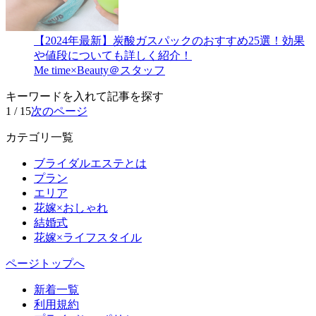
【2024年最新】炭酸ガスパックのおすすめ25選！効果
や値段についても詳しく紹介！
Me time×Beauty＠スタッフ
キーワードを入れて記事を探す
1 / 15
次のページ
カテゴリ一覧
ブライダルエステとは
プラン
エリア
花嫁×おしゃれ
結婚式
花嫁×ライフスタイル
ページトップへ
新着一覧
利用規約