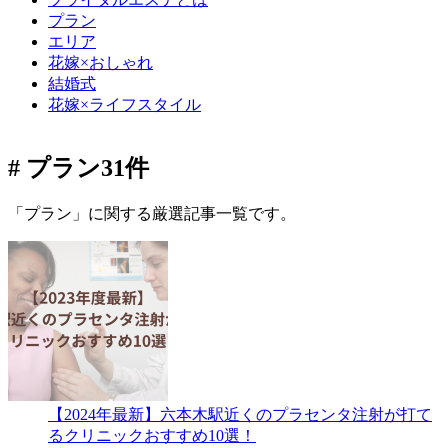
プラン
エリア
花嫁×おしゃれ
結婚式
花嫁×ライフスタイル
# プラン
31件
「プラン」に関する厳選記事一覧です。
【2024年最新】六本木駅近くのプラセンタ注射が打て
るクリニックおすすめ10選！