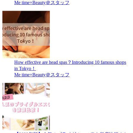
Me time×Beauty＠スタッフ
How effective are head spas？Introducing 10 famous shops
in Tokyo！
Me time×Beauty＠スタッフ