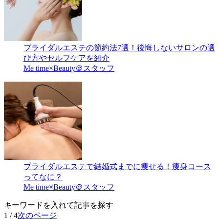
ブライダルエステの節約法7選！後悔しないサロンの選
び方やセルフケアを紹介
Me time×Beauty＠スタッフ
ブライダルエステで結婚式までに痩せる！痩身コース
ってなに？
Me time×Beauty＠スタッフ
キーワードを入れて記事を探す
1 / 4
次のページ