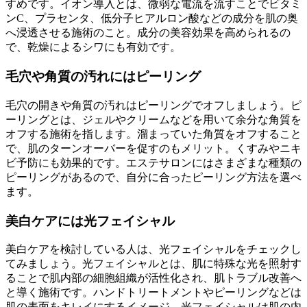
すめです。イオン導入とは、微弱な電流を流すことでビタミ
ンC、プラセンタ、低分子ヒアルロン酸などの成分を肌の奥
へ浸透させる施術のこと。成分の美容効果を高められるの
で、乾燥によるシワにも有効です。
毛穴や角質の汚れにはピーリング
毛穴の開きや角質の汚れはピーリングでオフしましょう。ピ
ーリングとは、ジェルやクリームなどを用いて余分な角質を
オフする施術を指します。溜まっていた角質をオフすること
で、肌のターンオーバーを促すのもメリット。くすみやニキ
ビ予防にも効果的です。エステサロンにはさまざまな種類の
ピーリングがあるので、自分に合ったピーリング方法を選べ
ます。
美白ケアには光フェイシャル
美白ケアを検討している人は、光フェイシャルをチェックし
てみましょう。光フェイシャルとは、肌に特殊な光を照射す
ることで肌内部の細胞組織が活性化され、肌トラブル改善へ
と導く施術です。ハンドトリートメントやピーリングなどは
肌の表面をキレイにするイメージ、光フェイシャルは肌の内