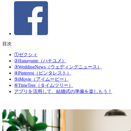
目次
①ゼクシィ
②Hanayume（ハナユメ）
③WeddingNews（ウェディングニュース）
④Pinterest（ピンタレスト）
⑤iMovie（アイムービー）
⑥TimeTree（タイムツリー）
アプリを活用して、結婚式の準備を楽しもう！