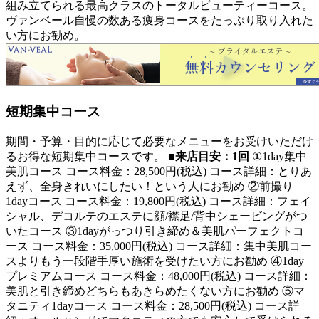
組み立てられる最高クラスのトータルビューティーコース。
ヴァンベール自慢の数ある痩身コースをたっぷり取り入れた
い方にお勧め。
短期集中コース
期間・予算・目的に応じて必要なメニューをお受けいただけ
るお得な短期集中コースです。
■来店目安：1回
①1day集中
美肌コース コース料金：28,500円(税込) コース詳細：とりあ
えず、全身きれいにしたい！という人にお勧め ②前撮り
1dayコース コース料金：19,800円(税込) コース詳細：フェイ
シャル、デコルテのエステに顔/襟足/背中シェービングがつ
いたコース ③1dayがっつり引き締め＆美肌パーフェクトコ
ース コース料金：35,000円(税込) コース詳細：集中美肌コー
スよりもう一段階手厚い施術を受けたい方にお勧め ④1day
プレミアムコース コース料金：48,000円(税込) コース詳細：
美肌と引き締めどちらもあきらめたくない方にお勧め ⑤マ
タニティ1dayコース コース料金：28,500円(税込) コース詳