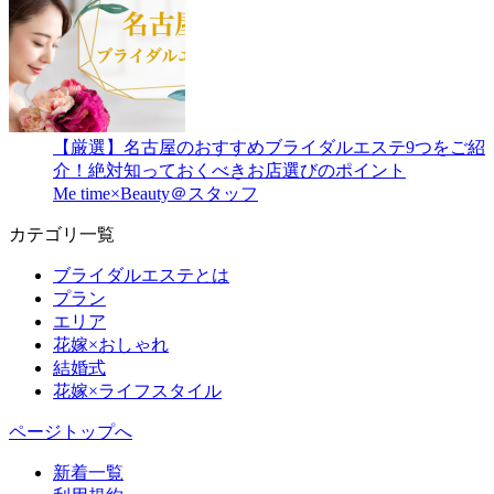
【厳選】名古屋のおすすめブライダルエステ9つをご紹
介！絶対知っておくべきお店選びのポイント
Me time×Beauty＠スタッフ
カテゴリ一覧
ブライダルエステとは
プラン
エリア
花嫁×おしゃれ
結婚式
花嫁×ライフスタイル
ページトップへ
新着一覧