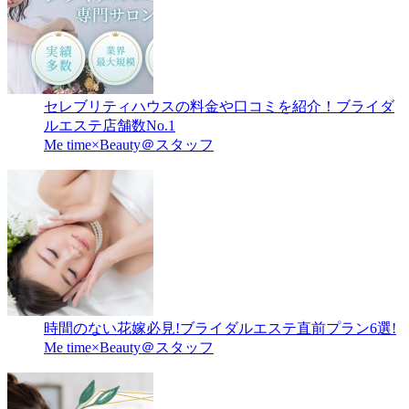
セレブリティハウスの料金や口コミを紹介！ブライダ
ルエステ店舗数No.1
Me time×Beauty＠スタッフ
時間のない花嫁必見!ブライダルエステ直前プラン6選!
Me time×Beauty＠スタッフ