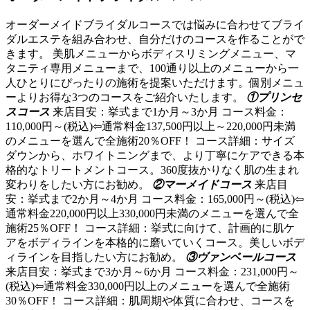
オーダーメイドブライダルコースでは悩みに合わせてブライ
ダルエステを組み合わせ、自分だけのコースを作ることがで
きます。 美肌メニューからボディスリミングメニュー、マ
タニティ専用メニューまで、100通り以上のメニューから一
人ひとりにぴったりの施術を提案いただけます。個別メニュ
ーよりお得な3つのコースをご紹介いたします。
①プリンセ
スコース
来店目安：挙式まで1か月～3か月 コース料金：
110,000円～(税込)⇦通常料金137,500円以上～220,000円未満
のメニューを選んで全施術20％OFF！ コース詳細：サイズ
ダウンから、ホワイトニングまで、より丁寧にケアできる本
格的なトリートメントコース。360度抜かりなく肌の生まれ
変わりをしたい方にお勧め。
②マーメイドコース
来店目
安：挙式まで2か月～4か月 コース料金：165,000円～(税込)⇦
通常料金220,000円以上330,000円未満のメニューを選んで全
施術25％OFF！ コース詳細：挙式に向けて、計画的に肌ケ
アをボディラインを本格的に磨いていくコース。美しいボデ
ィラインを目指したい方にお勧め。
③ヴァンベールコース
来店目安：挙式まで3か月～6か月 コース料金：231,000円～
(税込)⇦通常料金330,000円以上のメニューを選んで全施術
30％OFF！ コース詳細：肌周期や体質に合わせ、コースを