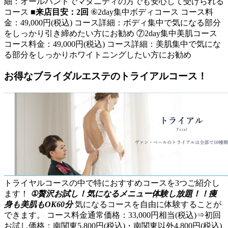
細：オールハンドでマタニティの方でも安心して受けられる
コース
■来店目安：2回
⑥2day集中ボディコース コース料
金：49,000円(税込) コース詳細：ボディ集中で気になる部分
をしっかり引き締めたい方にお勧め ⑦2day集中美肌コース
コース料金：49,000円(税込) コース詳細：美肌集中で気にな
る部分をしっかりホワイトニングしたい方にお勧め
お得なブライダルエステのトライアルコース！
トライヤルコースの中で特におすすめコースを3つご紹介し
ます！
①贅沢お試し！気になるメニュー体験し放題！！痩
身も美肌もOK60分
気になるコースを自由に体験することが
できます。 コース料金通常価格：33,000円相当(税込)⇒初回
お試し価格：南関東5,800円(税込)・南関東以外4,800円(税込)