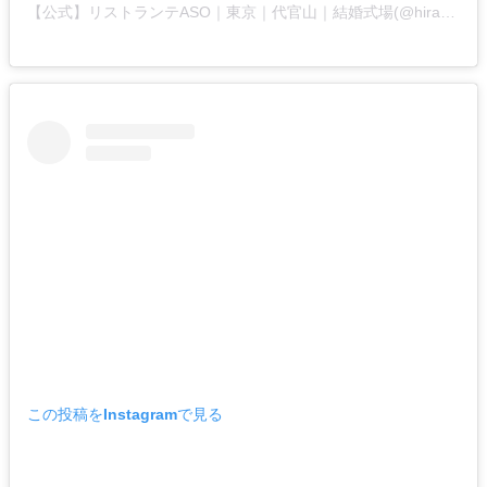
【公式】リストランテASO｜東京｜代官山｜結婚式場(@hiramatsuwedding_aso)がシェアした投稿
この投稿をInstagramで見る