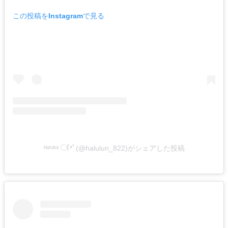
この投稿をInstagramで見る
ᴴᵃʳᵘᵏᵃ 𓋜*ﾟ(@halulun_822)がシェアした投稿