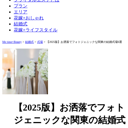
プラン
エリア
花嫁×おしゃれ
結婚式
花嫁×ライフスタイル
Me time×Beauty
>
結婚式
>
式場
>
【2025版】お洒落でフォトジェニックな関東の結婚式場6選
【2025版】お洒落でフォト
ジェニックな関東の結婚式