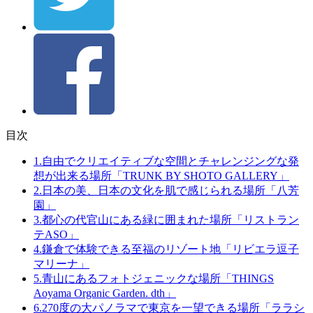
目次
1.自由でクリエイティブな空間とチャレンジングな発
想が出来る場所「TRUNK BY SHOTO GALLERY」
2.日本の美、日本の文化を肌で感じられる場所「八芳
園」
3.都心の代官山にある緑に囲まれた場所「リストラン
テASO」
4.鎌倉で体験できる至福のリゾート地「リビエラ逗子
マリーナ」
5.青山にあるフォトジェニックな場所「THINGS
Aoyama Organic Garden. dth」
6.270度の大パノラマで東京を一望できる場所「ララシ