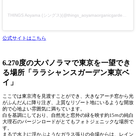
THINGS Aoyama (シングス)(@things_aoyamaorganicgarden.dth)がシェアした投稿
公式サイトはこちら
6.270度の大パノラマで東京を一望でき
る場所「ララシャンスガーデン東京ベ
イ」
ここでは東京湾を見渡すことができ、大きなアーチ窓から光
がふんだんに降り注ぎ、上質なリゾート地にいるような開放
的で心地よい雰囲気に満ちています。
白を基調にしており、自然光と窓外の緑を映す約15ｍの純白
大理石のバージンロードがとてもフォトジェニックな場所で
す。
まるで水上に浮かぶようなガラス張りの会場からは、レイン