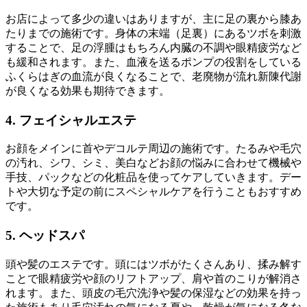
お店によって多少の違いはありますが、主に足の裏から膝あ
たりまでの施術です。身体の末端（足裏）にあるツボを刺激
することで、足の浮腫はもちろん内臓の不調や眼精疲労など
も緩和されます。また、血液を送るポンプの役割をしている
ふくらはぎの血流が良くなることで、老廃物が流れ新陳代謝
が良くなる効果も期待できます。
4. フェイシャルエステ
お顔をメインに首やデコルテ周辺の施術です。たるみや毛穴
の汚れ、シワ、シミ、美白などお顔の悩みに合わせて機械や
手技、パックなどの化粧品を使ってケアしていきます。デー
トや大切な予定の前にスペシャルケアを行うこともおすすめ
です。
5. ヘッドスパ
頭や髪のエステです。頭にはツボがたくさんあり、揉み解す
ことで眼精疲労や顔のリフトアップ、肩や首のこりが解消さ
れます。また、頭皮の毛穴洗浄や髪の保湿などの効果を持っ