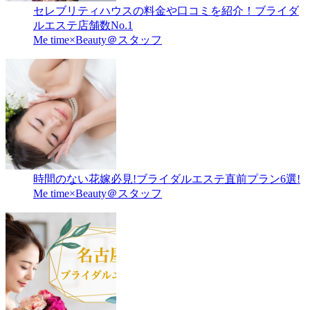
セレブリティハウスの料金や口コミを紹介！ブライダ
ルエステ店舗数No.1
Me time×Beauty＠スタッフ
時間のない花嫁必見!ブライダルエステ直前プラン6選!
Me time×Beauty＠スタッフ