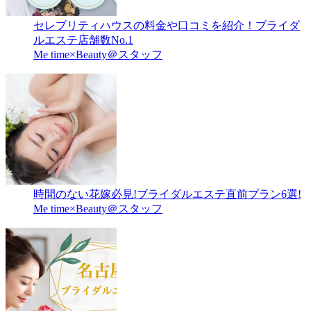
セレブリティハウスの料金や口コミを紹介！ブライダ
ルエステ店舗数No.1
Me time×Beauty＠スタッフ
時間のない花嫁必見!ブライダルエステ直前プラン6選!
Me time×Beauty＠スタッフ