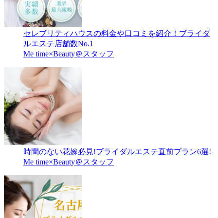
セレブリティハウスの料金や口コミを紹介！ブライダ
ルエステ店舗数No.1
Me time×Beauty＠スタッフ
時間のない花嫁必見!ブライダルエステ直前プラン6選!
Me time×Beauty＠スタッフ