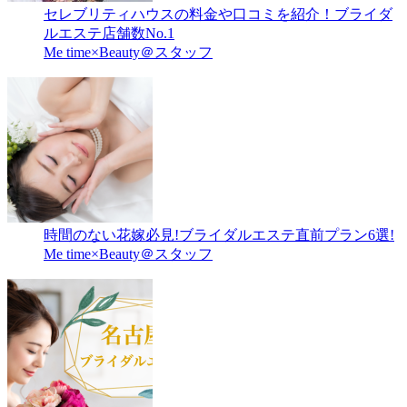
セレブリティハウスの料金や口コミを紹介！ブライダ
ルエステ店舗数No.1
Me time×Beauty＠スタッフ
時間のない花嫁必見!ブライダルエステ直前プラン6選!
Me time×Beauty＠スタッフ