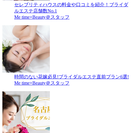
セレブリティハウスの料金や口コミを紹介！ブライダ
ルエステ店舗数No.1
Me time×Beauty＠スタッフ
時間のない花嫁必見!ブライダルエステ直前プラン6選!
Me time×Beauty＠スタッフ