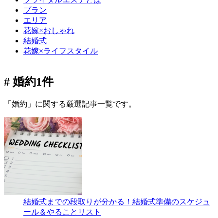
プラン
エリア
花嫁×おしゃれ
結婚式
花嫁×ライフスタイル
# 婚約
1件
「婚約」に関する厳選記事一覧です。
結婚式までの段取りが分かる！結婚式準備のスケジュ
ール＆やることリスト