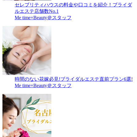
セレブリティハウスの料金や口コミを紹介！ブライダ
ルエステ店舗数No.1
Me time×Beauty＠スタッフ
時間のない花嫁必見!ブライダルエステ直前プラン6選!
Me time×Beauty＠スタッフ