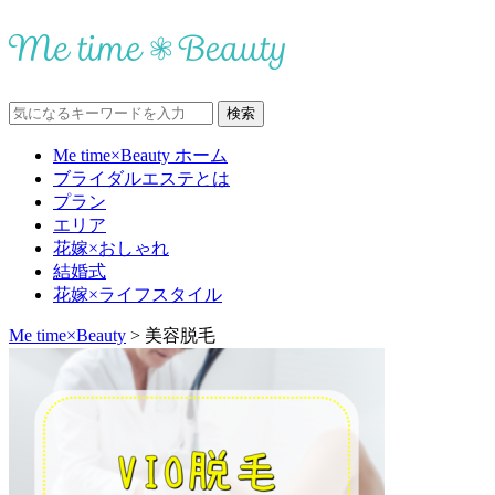
Me time×Beauty ホーム
ブライダルエステとは
プラン
エリア
花嫁×おしゃれ
結婚式
花嫁×ライフスタイル
Me time×Beauty
>
美容脱毛