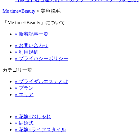
Me time×Beauty
>
美容脱毛
「Me time×Beauty」について
» 新着記事一覧
» お問い合わせ
» 利用規約
» プライバシーポリシー
カテゴリ一覧
» ブライダルエステとは
» プラン
» エリア
» 花嫁×おしゃれ
» 結婚式
» 花嫁×ライフスタイル