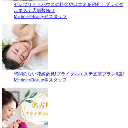
セレブリティハウスの料金や口コミを紹介！ブライダ
ルエステ店舗数No.1
Me time×Beauty＠スタッフ
時間のない花嫁必見!ブライダルエステ直前プラン6選!
Me time×Beauty＠スタッフ