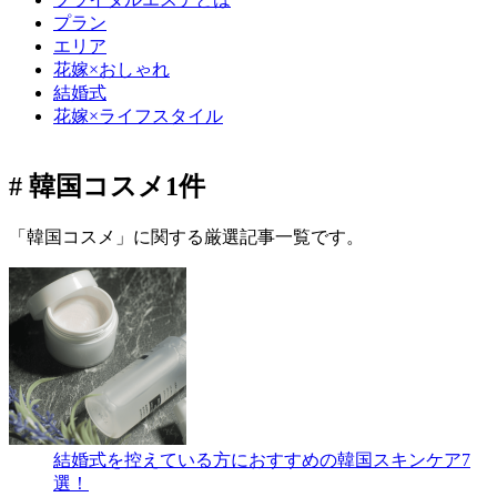
プラン
エリア
花嫁×おしゃれ
結婚式
花嫁×ライフスタイル
# 韓国コスメ
1件
「韓国コスメ」に関する厳選記事一覧です。
結婚式を控えている方におすすめの韓国スキンケア7
選！