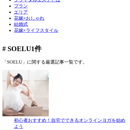
プラン
エリア
花嫁×おしゃれ
結婚式
花嫁×ライフスタイル
# SOELU
1件
「SOELU」に関する厳選記事一覧です。
初心者おすすめ！自宅でできるオンラインヨガを始め
よう