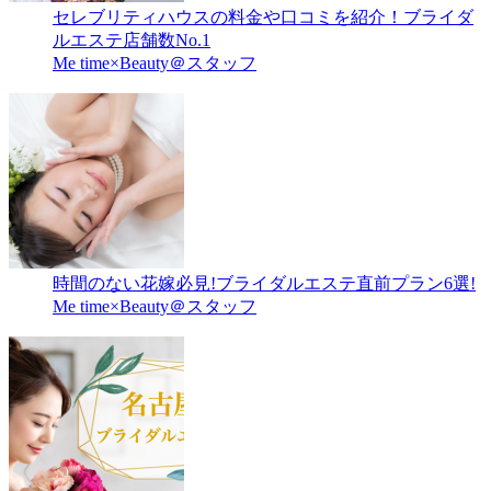
セレブリティハウスの料金や口コミを紹介！ブライダ
ルエステ店舗数No.1
Me time×Beauty＠スタッフ
時間のない花嫁必見!ブライダルエステ直前プラン6選!
Me time×Beauty＠スタッフ