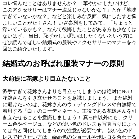
コレ悩んだことはありませんか？ 「華やかにしたいけど、
このアクセサリーはマナー違反じゃないかな？」とか「地味
すぎていないかな？」などと楽しみな反面、気にしだすと悩
ましいことがたくさん！ いざ参列をしてみて、「ちょっと
浮いているかも？」なんて後悔したことがある方も少なくは
ないはず。 当日、恥ずかしい思いはしたくないという方に
ぜひ読んでほしい結婚式の服装やアクセサリーのマナーを今
回はご紹介いたします。
結婚式のお呼ばれ服装マナーの原則
大前提に花嫁より目立たないこと
派手すぎて花嫁さんよりも目立ってしまうのは絶対にNG！
花嫁さんを引き立たせることを意識しましょう。 また絶対
に避けたいのは、花嫁さんのウェディングドレスや白無垢で
着用する「白」のコーディネート。主役である花嫁さんを引
き立たせることを意識しましょう！ 真っ白以外にも、クリ
ーム色やベージュ、などの薄い色のドレスも写真写りによっ
ては白と同化してしまうので注意が必要です。 淡い色のド
レスで行きたい方は、締め色のショールやボレロを合わせる