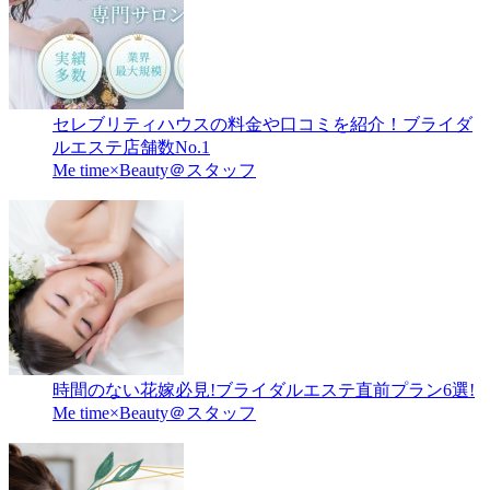
セレブリティハウスの料金や口コミを紹介！ブライダ
ルエステ店舗数No.1
Me time×Beauty＠スタッフ
時間のない花嫁必見!ブライダルエステ直前プラン6選!
Me time×Beauty＠スタッフ