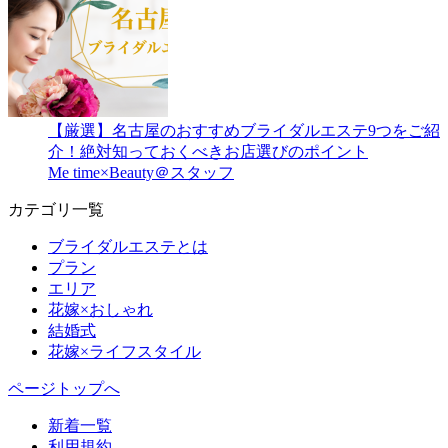
【厳選】名古屋のおすすめブライダルエステ9つをご紹
介！絶対知っておくべきお店選びのポイント
Me time×Beauty＠スタッフ
カテゴリ一覧
ブライダルエステとは
プラン
エリア
花嫁×おしゃれ
結婚式
花嫁×ライフスタイル
ページトップへ
新着一覧
利用規約