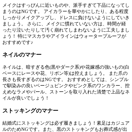
メイクはすっぴんに近いものや、派手すぎて下品になってし
まうのはNGです。 アイカラーを華やかにしたり、ある程度
しっかりメイクアップし、ドレスに負けないようにしていき
ましょう。 さらに、メイクに慣れていない方は、時間が経
ったり泣いたりして汚く崩れてしまわないように工夫しまし
ょう！ 特にマスカラやアイラインはウォータープルーフが
おすすめです♪
ネイルのマナー
ネイルは、暗すぎる色(黒やダーク系)や花嫁感の強いもの(白
ベースにレースや花、リボン等)は控えましょう。 また爪の
長さも長すぎるのはNGです。 おすすめとしては、シンプル
で馴染みの良いベージュピンクやピンク系のワンカラー、控
えめなラメやパール、ストーンを取り入れた清楚で上品なネ
イルが良いでしょう！
ストッキングのマナー
結婚式にストッキングは必ず履きましょう！素足はカジュア
ルのためNGです。また、黒のストッキングもお葬式感が出