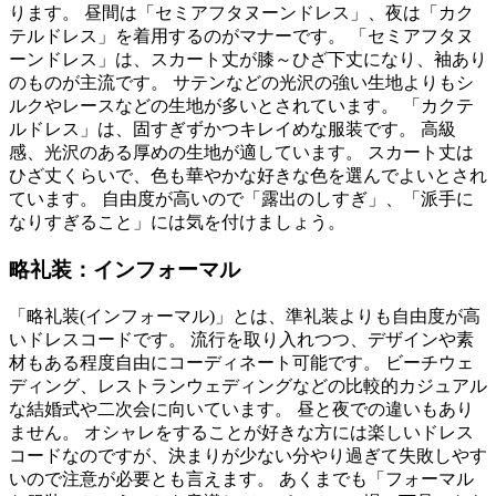
ります。 昼間は「セミアフタヌーンドレス」、夜は「カク
テルドレス」を着用するのがマナーです。 「セミアフタヌ
ーンドレス」は、スカート丈が膝～ひざ下丈になり、袖あり
のものが主流です。 サテンなどの光沢の強い生地よりもシ
ルクやレースなどの生地が多いとされています。 「カクテ
ルドレス」は、固すぎずかつキレイめな服装です。 高級
感、光沢のある厚めの生地が適しています。 スカート丈は
ひざ丈くらいで、色も華やかな好きな色を選んでよいとされ
ています。 自由度が高いので「露出のしすぎ」、「派手に
なりすぎること」には気を付けましょう。
略礼装：インフォーマル
「略礼装(インフォーマル)」とは、準礼装よりも自由度が高
いドレスコードです。 流行を取り入れつつ、デザインや素
材もある程度自由にコーディネート可能です。 ビーチウェ
ディング、レストランウェディングなどの比較的カジュアル
な結婚式や二次会に向いています。 昼と夜での違いもあり
ません。 オシャレをすることが好きな方には楽しいドレス
コードなのですが、決まりが少ない分やり過ぎて失敗しやす
いので注意が必要とも言えます。 あくまでも「フォーマル