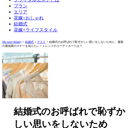
プラン
エリア
花嫁×おしゃれ
結婚式
花嫁×ライフスタイル
Me time×Beauty
>
結婚式
>
ゲスト
>
結婚式のお呼ばれで恥ずかしい思いをしないために、服装
の最低限のマナーを知りたい！トレンドのコーディネートは？
結婚式のお呼ばれで恥ずか
しい思いをしないため