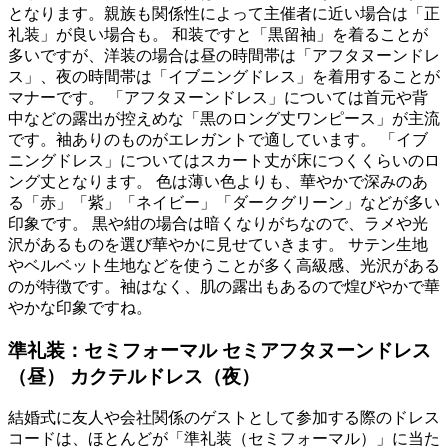
となります。親族も関係性によって主催者に近い場合は「正
礼装」が良い場合も。 和装ですと「黒留袖」を着ることが
多いですが、洋装の場合は昼の時間帯は「アフタヌーンドレ
ス」、夜の時間帯は「イブニングドレス」を着用することが
マナーです。 「アフタヌーンドレス」については首元や背
中などの露出が控えめな「黒のロング丈ワンピース」が主流
です。袖ありのものがエレガントで適しています。 「イブ
ニングドレス」についてはスカート丈が床につくくらいのロ
ング丈となります。 色は薄い色よりも、華やかで深みのあ
る「赤」「紫」「ネイビー」「ダークグリーン」などが多い
印象です。 黒や紺の場合は暗くなりがちなので、ラメや光
沢があるものを選び華やかに見せていきます。 サテン生地
やベルベット生地などを使うことが多く高級感、光沢がある
のが特徴です。袖はなく、肌の露出もあるので煌びやかで華
やかな印象ですね。
準礼装：セミフォーマル セミアフタヌーンドレス
（昼） カクテルドレス（夜）
結婚式に友人や会社関係のゲストとして参加する際のドレス
コードは、ほとんどが「準礼装（セミフォーマル）」に当た