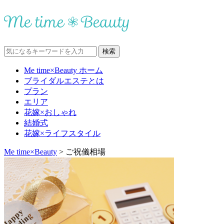
Me time×Beauty ホーム
ブライダルエステとは
プラン
エリア
花嫁×おしゃれ
結婚式
花嫁×ライフスタイル
Me time×Beauty
>
ご祝儀相場