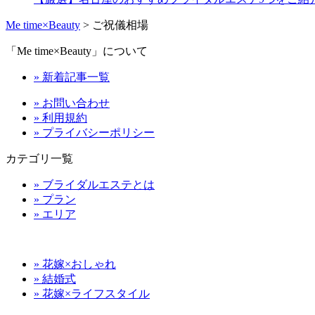
Me time×Beauty
>
ご祝儀相場
「Me time×Beauty」について
» 新着記事一覧
» お問い合わせ
» 利用規約
» プライバシーポリシー
カテゴリ一覧
» ブライダルエステとは
» プラン
» エリア
» 花嫁×おしゃれ
» 結婚式
» 花嫁×ライフスタイル