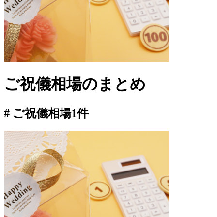
ご祝儀相場
のまとめ
# ご祝儀相場
1件