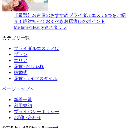
【厳選】名古屋のおすすめブライダルエステ9つをご紹
介！絶対知っておくべきお店選びのポイント
Me time×Beauty＠スタッフ
カテゴリ一覧
ブライダルエステとは
プラン
エリア
花嫁×おしゃれ
結婚式
花嫁×ライフスタイル
ページトップへ
新着一覧
利用規約
プライバシーポリシー
お問い合わせ
©T2B Inc. All Rights Reserved.