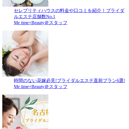
セレブリティハウスの料金や口コミを紹介！ブライダ
ルエステ店舗数No.1
Me time×Beauty＠スタッフ
時間のない花嫁必見!ブライダルエステ直前プラン6選!
Me time×Beauty＠スタッフ