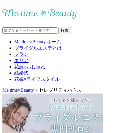
Me time×Beauty ホーム
ブライダルエステとは
プラン
エリア
花嫁×おしゃれ
結婚式
花嫁×ライフスタイル
Me time×Beauty
>
セレブリティハウス