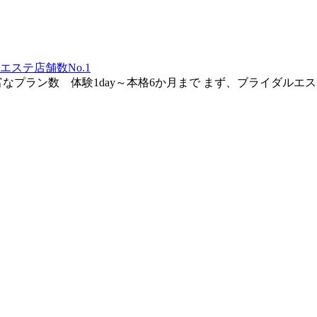
ステ店舗数No.1
なプラン数 体験1day～本格6か月まで まず、ブライダル