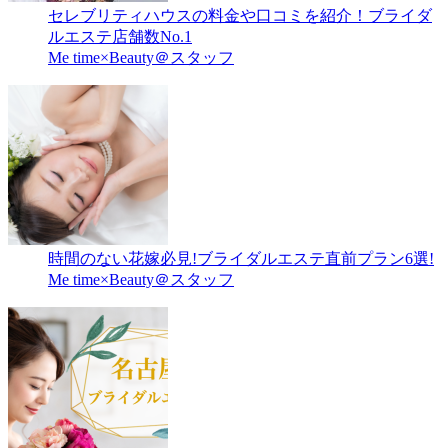
セレブリティハウスの料金や口コミを紹介！ブライダ
ルエステ店舗数No.1
Me time×Beauty＠スタッフ
時間のない花嫁必見!ブライダルエステ直前プラン6選!
Me time×Beauty＠スタッフ