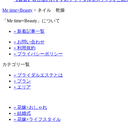
Me time×Beauty
>
ネイル 乾燥
「Me time×Beauty」について
» 新着記事一覧
» お問い合わせ
» 利用規約
» プライバシーポリシー
カテゴリ一覧
» ブライダルエステとは
» プラン
» エリア
» 花嫁×おしゃれ
» 結婚式
» 花嫁×ライフスタイル