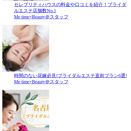
セレブリティハウスの料金や口コミを紹介！ブライダ
ルエステ店舗数No.1
Me time×Beauty＠スタッフ
時間のない花嫁必見!ブライダルエステ直前プラン6選!
Me time×Beauty＠スタッフ