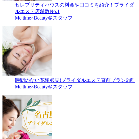
セレブリティハウスの料金や口コミを紹介！ブライダ
ルエステ店舗数No.1
Me time×Beauty＠スタッフ
時間のない花嫁必見!ブライダルエステ直前プラン6選!
Me time×Beauty＠スタッフ