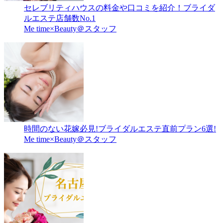
セレブリティハウスの料金や口コミを紹介！ブライダ
ルエステ店舗数No.1
Me time×Beauty＠スタッフ
時間のない花嫁必見!ブライダルエステ直前プラン6選!
Me time×Beauty＠スタッフ