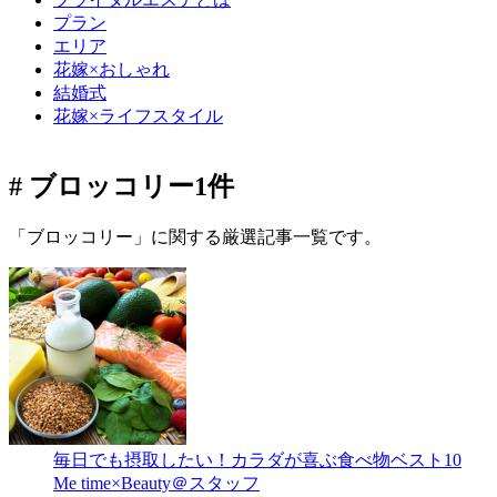
プラン
エリア
花嫁×おしゃれ
結婚式
花嫁×ライフスタイル
# ブロッコリー
1件
「ブロッコリー」に関する厳選記事一覧です。
毎日でも摂取したい！カラダが喜ぶ食べ物ベスト10
Me time×Beauty＠スタッフ