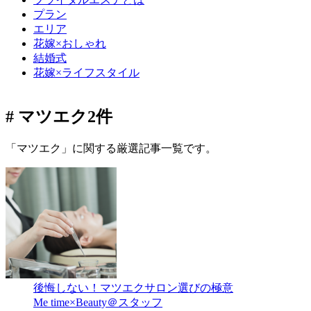
プラン
エリア
花嫁×おしゃれ
結婚式
花嫁×ライフスタイル
# マツエク
2件
「マツエク」に関する厳選記事一覧です。
後悔しない！マツエクサロン選びの極意
Me time×Beauty＠スタッフ