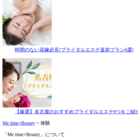
時間のない花嫁必見!ブライダルエステ直前プラン6選!
【厳選】名古屋のおすすめブライダルエステ9つをご紹
Me time×Beauty
>
体験
「Me time×Beauty」について