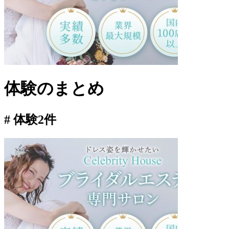
体験
のまとめ
# 体験
2件