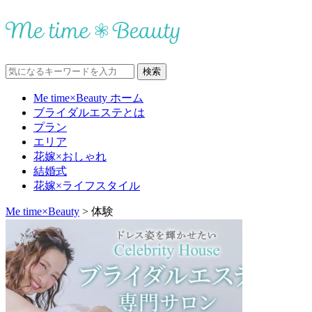
Me time×Beauty ホーム
ブライダルエステとは
プラン
エリア
花嫁×おしゃれ
結婚式
花嫁×ライフスタイル
Me time×Beauty
>
体験