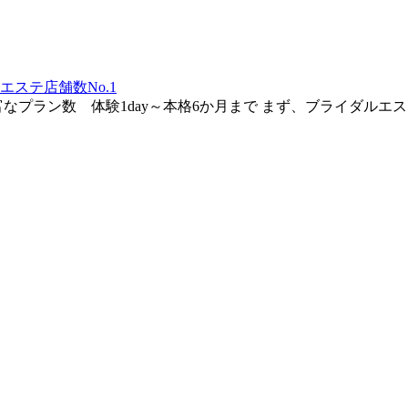
ステ店舗数No.1
なプラン数 体験1day～本格6か月まで まず、ブライダル