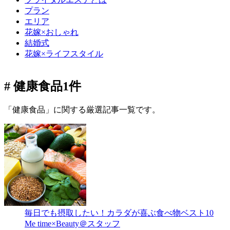
プラン
エリア
花嫁×おしゃれ
結婚式
花嫁×ライフスタイル
# 健康食品
1件
「健康食品」に関する厳選記事一覧です。
毎日でも摂取したい！カラダが喜ぶ食べ物ベスト10
Me time×Beauty＠スタッフ