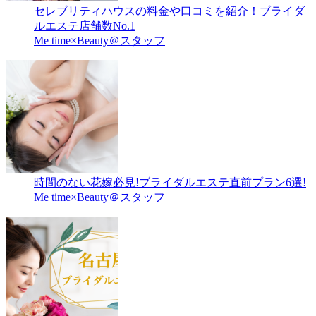
セレブリティハウスの料金や口コミを紹介！ブライダ
ルエステ店舗数No.1
Me time×Beauty＠スタッフ
時間のない花嫁必見!ブライダルエステ直前プラン6選!
Me time×Beauty＠スタッフ