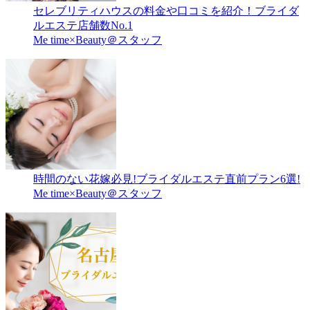
セレブリティハウスの料金や口コミを紹介！ブライダ
ルエステ店舗数No.1
Me time×Beauty＠スタッフ
時間のない花嫁必見!ブライダルエステ直前プラン6選!
Me time×Beauty＠スタッフ