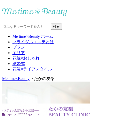
Me time×Beauty ホーム
ブライダルエステとは
プラン
エリア
花嫁×おしゃれ
結婚式
花嫁×ライフスタイル
Me time×Beauty
>
たかの友梨