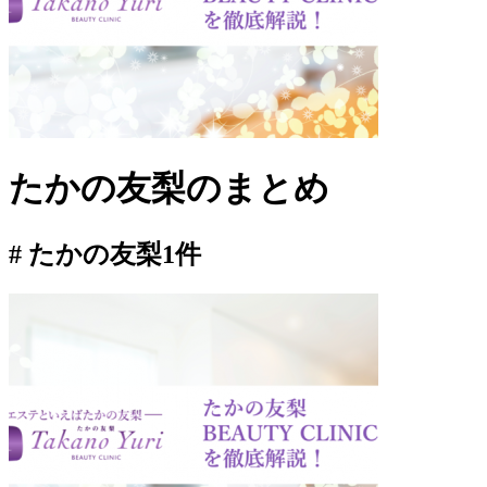
たかの友梨
のまとめ
# たかの友梨
1件