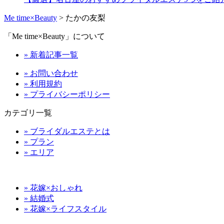
Me time×Beauty
>
たかの友梨
「Me time×Beauty」について
» 新着記事一覧
» お問い合わせ
» 利用規約
» プライバシーポリシー
カテゴリ一覧
» ブライダルエステとは
» プラン
» エリア
» 花嫁×おしゃれ
» 結婚式
» 花嫁×ライフスタイル