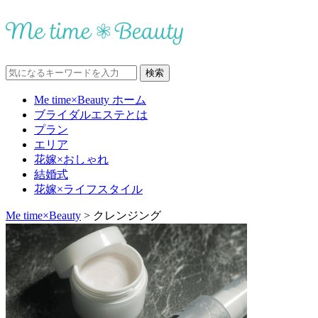
Me time×Beauty ホーム
ブライダルエステとは
プラン
エリア
花嫁×おしゃれ
結婚式
花嫁×ライフスタイル
Me time×Beauty
>
クレンジング