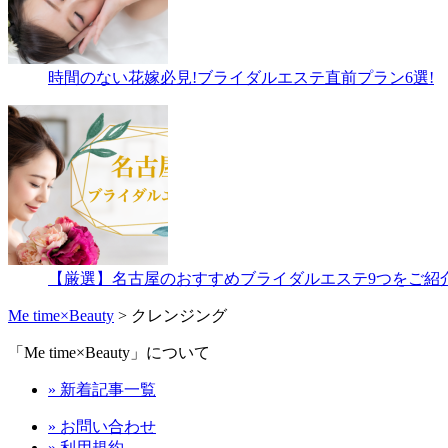
時間のない花嫁必見!ブライダルエステ直前プラン6選!
【厳選】名古屋のおすすめブライダルエステ9つをご紹
Me time×Beauty
>
クレンジング
「Me time×Beauty」について
» 新着記事一覧
» お問い合わせ
» 利用規約