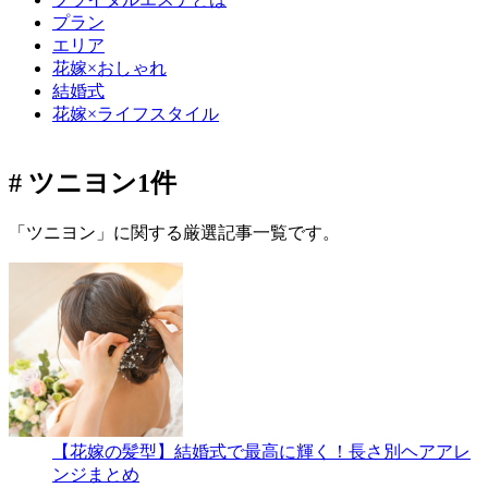
プラン
エリア
花嫁×おしゃれ
結婚式
花嫁×ライフスタイル
# ツニヨン
1件
「ツニヨン」に関する厳選記事一覧です。
【花嫁の髪型】結婚式で最高に輝く！長さ別ヘアアレ
ンジまとめ