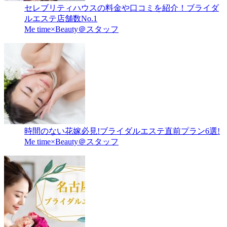
セレブリティハウスの料金や口コミを紹介！ブライダ
ルエステ店舗数No.1
Me time×Beauty＠スタッフ
時間のない花嫁必見!ブライダルエステ直前プラン6選!
Me time×Beauty＠スタッフ