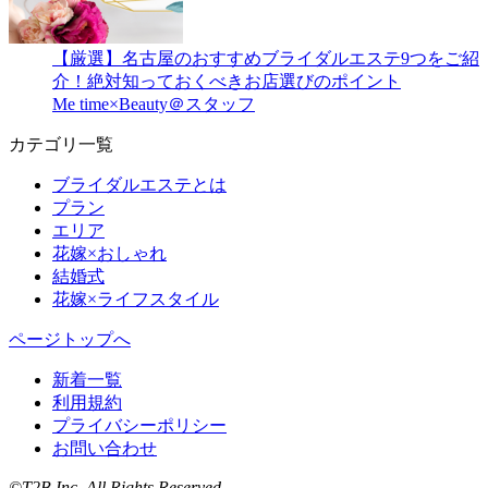
【厳選】名古屋のおすすめブライダルエステ9つをご紹
介！絶対知っておくべきお店選びのポイント
Me time×Beauty＠スタッフ
カテゴリ一覧
ブライダルエステとは
プラン
エリア
花嫁×おしゃれ
結婚式
花嫁×ライフスタイル
ページトップへ
新着一覧
利用規約
プライバシーポリシー
お問い合わせ
©T2B Inc. All Rights Reserved.