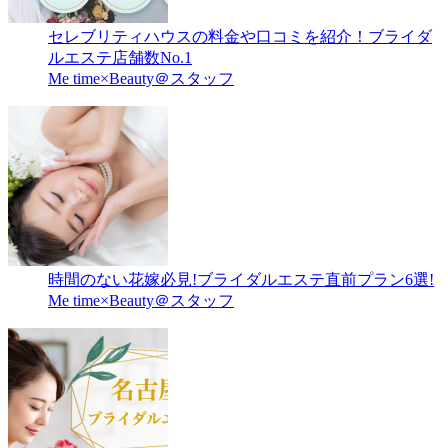
セレブリティハウスの料金や口コミを紹介！ブライダ
ルエステ店舗数No.1
Me time×Beauty＠スタッフ
時間のない花嫁必見!ブライダルエステ直前プラン6選!
Me time×Beauty＠スタッフ