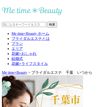
Me time×Beauty ホーム
ブライダルエステとは
プラン
エリア
花嫁×おしゃれ
結婚式
花嫁×ライフスタイル
Me time×Beauty
>
ブライダルエステ 千葉 いつから