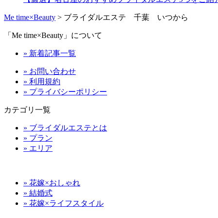
Me time×Beauty
>
ブライダルエステ 千葉 いつから
「Me time×Beauty」について
» 新着記事一覧
» お問い合わせ
» 利用規約
» プライバシーポリシー
カテゴリ一覧
» ブライダルエステとは
» プラン
» エリア
» 花嫁×おしゃれ
» 結婚式
» 花嫁×ライフスタイル