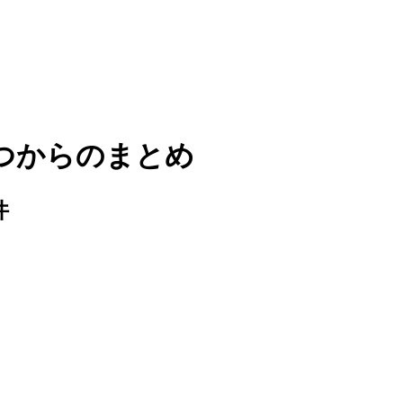
つから
のまとめ
件