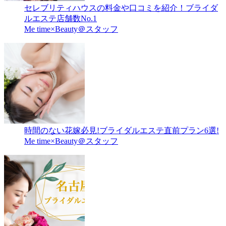
セレブリティハウスの料金や口コミを紹介！ブライダ
ルエステ店舗数No.1
Me time×Beauty＠スタッフ
時間のない花嫁必見!ブライダルエステ直前プラン6選!
Me time×Beauty＠スタッフ