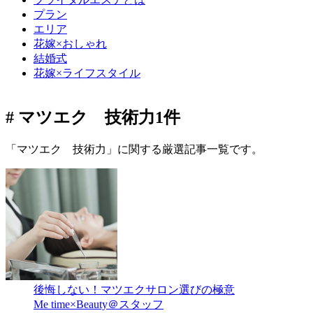
プラン
エリア
花嫁×おしゃれ
結婚式
花嫁×ライフスタイル
# マツエク 技術力
1件
「マツエク 技術力」に関する厳選記事一覧です。
後悔しない！マツエクサロン選びの極意
Me time×Beauty＠スタッフ