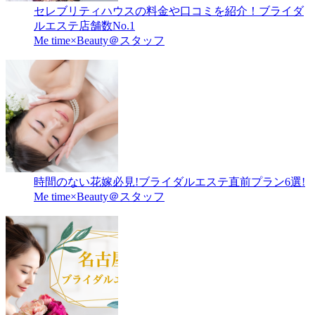
セレブリティハウスの料金や口コミを紹介！ブライダ
ルエステ店舗数No.1
Me time×Beauty＠スタッフ
時間のない花嫁必見!ブライダルエステ直前プラン6選!
Me time×Beauty＠スタッフ