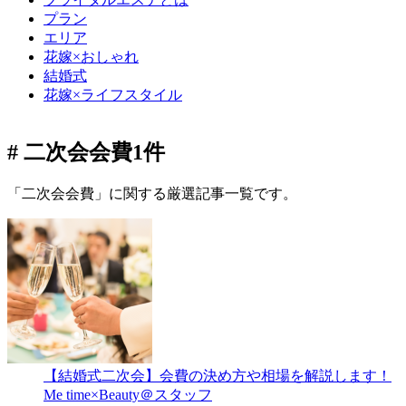
プラン
エリア
花嫁×おしゃれ
結婚式
花嫁×ライフスタイル
# 二次会会費
1件
「二次会会費」に関する厳選記事一覧です。
【結婚式二次会】会費の決め方や相場を解説します！
Me time×Beauty＠スタッフ