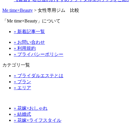
Me time×Beauty
>
女性専用ジム 比較
「Me time×Beauty」について
» 新着記事一覧
» お問い合わせ
» 利用規約
» プライバシーポリシー
カテゴリ一覧
» ブライダルエステとは
» プラン
» エリア
» 花嫁×おしゃれ
» 結婚式
» 花嫁×ライフスタイル