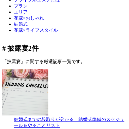
プラン
エリア
花嫁×おしゃれ
結婚式
花嫁×ライフスタイル
# 披露宴
2件
「披露宴」に関する厳選記事一覧です。
結婚式までの段取りが分かる！結婚式準備のスケジュ
ール＆やることリスト