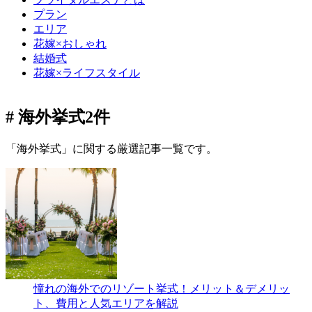
プラン
エリア
花嫁×おしゃれ
結婚式
花嫁×ライフスタイル
# 海外挙式
2件
「海外挙式」に関する厳選記事一覧です。
憧れの海外でのリゾート挙式！メリット＆デメリッ
ト、費用と人気エリアを解説