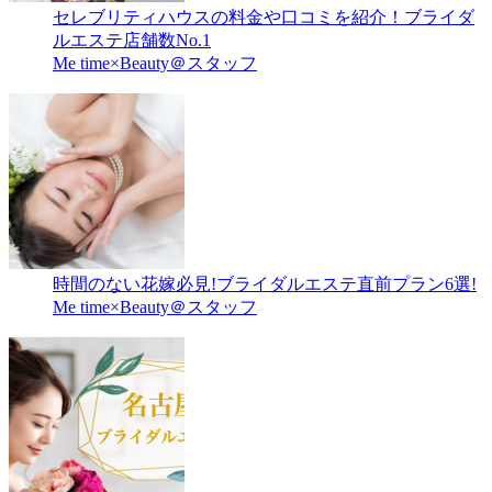
セレブリティハウスの料金や口コミを紹介！ブライダ
ルエステ店舗数No.1
Me time×Beauty＠スタッフ
時間のない花嫁必見!ブライダルエステ直前プラン6選!
Me time×Beauty＠スタッフ