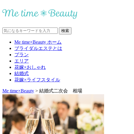
Me time×Beauty ホーム
ブライダルエステとは
プラン
エリア
花嫁×おしゃれ
結婚式
花嫁×ライフスタイル
Me time×Beauty
>
結婚式二次会 相場