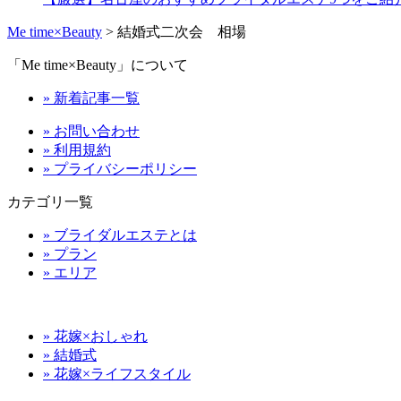
Me time×Beauty
>
結婚式二次会 相場
「Me time×Beauty」について
» 新着記事一覧
» お問い合わせ
» 利用規約
» プライバシーポリシー
カテゴリ一覧
» ブライダルエステとは
» プラン
» エリア
» 花嫁×おしゃれ
» 結婚式
» 花嫁×ライフスタイル