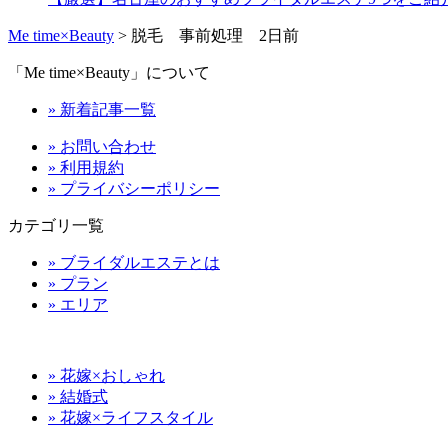
Me time×Beauty
>
脱毛 事前処理 2日前
「Me time×Beauty」について
» 新着記事一覧
» お問い合わせ
» 利用規約
» プライバシーポリシー
カテゴリ一覧
» ブライダルエステとは
» プラン
» エリア
» 花嫁×おしゃれ
» 結婚式
» 花嫁×ライフスタイル