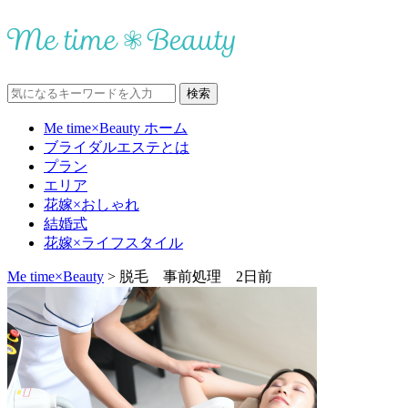
Me time×Beauty ホーム
ブライダルエステとは
プラン
エリア
花嫁×おしゃれ
結婚式
花嫁×ライフスタイル
Me time×Beauty
>
脱毛 事前処理 2日前