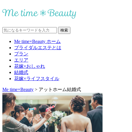
Me time×Beauty ホーム
ブライダルエステとは
プラン
エリア
花嫁×おしゃれ
結婚式
花嫁×ライフスタイル
Me time×Beauty
>
アットホーム結婚式