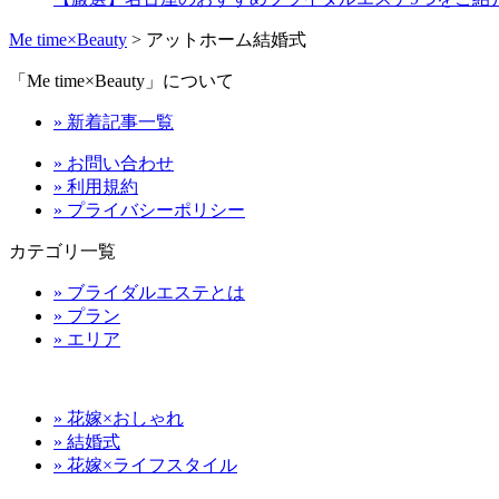
Me time×Beauty
>
アットホーム結婚式
「Me time×Beauty」について
» 新着記事一覧
» お問い合わせ
» 利用規約
» プライバシーポリシー
カテゴリ一覧
» ブライダルエステとは
» プラン
» エリア
» 花嫁×おしゃれ
» 結婚式
» 花嫁×ライフスタイル