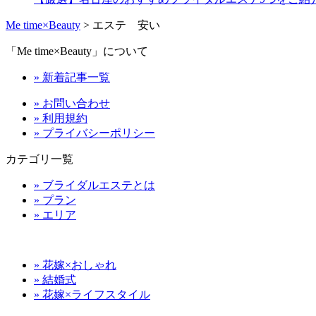
Me time×Beauty
>
エステ 安い
「Me time×Beauty」について
» 新着記事一覧
» お問い合わせ
» 利用規約
» プライバシーポリシー
カテゴリ一覧
» ブライダルエステとは
» プラン
» エリア
» 花嫁×おしゃれ
» 結婚式
» 花嫁×ライフスタイル