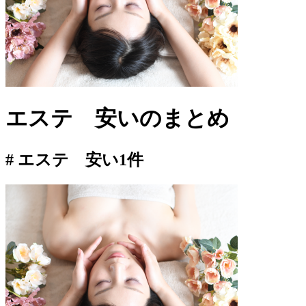
エステ 安い
のまとめ
# エステ 安い
1件