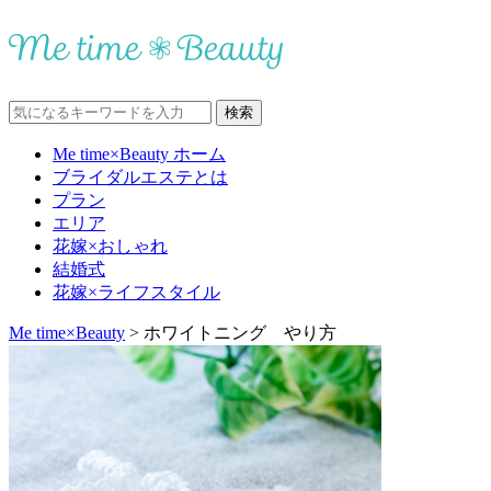
Me time×Beauty ホーム
ブライダルエステとは
プラン
エリア
花嫁×おしゃれ
結婚式
花嫁×ライフスタイル
Me time×Beauty
>
ホワイトニング やり方